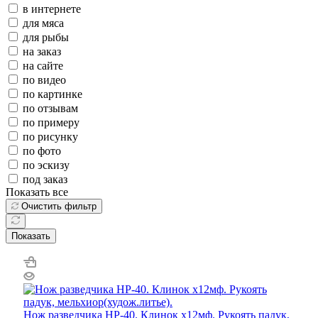
в интернете
для мяса
для рыбы
на заказ
на сайте
по видео
по картинке
по отзывам
по примеру
по рисунку
по фото
по эскизу
под заказ
Показать все
Очистить фильтр
Показать
Нож разведчика НР-40. Клинок х12мф. Рукоять падук,