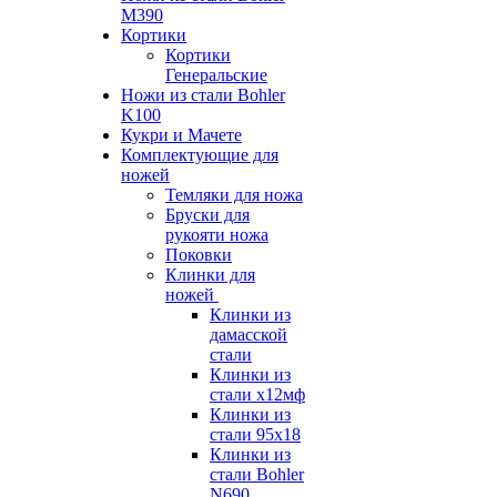
M390
Кортики
Кортики
Генеральские
Ножи из стали Bohler
K100
Кукри и Мачете
Комплектующие для
ножей
Темляки для ножа
Бруски для
рукояти ножа
Поковки
Клинки для
ножей
Клинки из
дамасской
стали
Клинки из
стали х12мф
Клинки из
стали 95х18
Клинки из
стали Bohler
N690