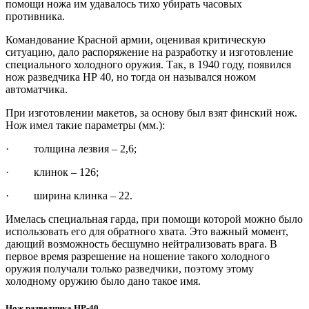
помощи ножа им удавалось тихо убирать часовых
противника.
Командование Красной армии, оценивая критическую
ситуацию, дало распоряжение на разработку и изготовление
специального холодного оружия. Так, в 1940 году, появился
нож разведчика НР 40, но тогда он назывался ножом
автоматчика.
При изготовлении макетов, за основу был взят финский нож.
Нож имел такие параметры (мм.):
· толщина лезвия – 2,6;
· клинок – 126;
· ширина клинка – 22.
Имелась специальная гарда, при помощи которой можно было
использовать его для обратного хвата. Это важный момент,
дающий возможность бесшумно нейтрализовать врага. В
первое время разрешение на ношение такого холодного
оружия получали только разведчики, поэтому этому
холодному оружию было дано такое имя.
Нож разведчика НР-40