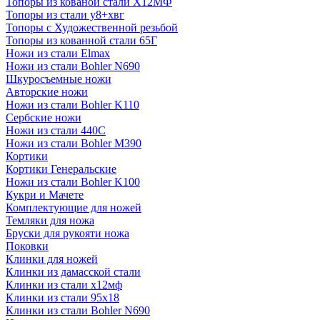
Топоры из кованой стали Х12МФ
Топоры из стали у8+хвг
Топоры с Художественной резьбой
Топоры из кованной стали 65Г
Ножи из стали Elmax
Ножи из стали Bohler N690
Шкуросъемные ножи
Авторские ножи
Ножи из стали Bohler K110
Сербские ножи
Ножи из стали 440С
Ножи из стали Bohler M390
Кортики
Кортики Генеральские
Ножи из стали Bohler K100
Кукри и Мачете
Комплектующие для ножей
Темляки для ножа
Бруски для рукояти ножа
Поковки
Клинки для ножей
Клинки из дамасской стали
Клинки из стали х12мф
Клинки из стали 95х18
Клинки из стали Bohler N690