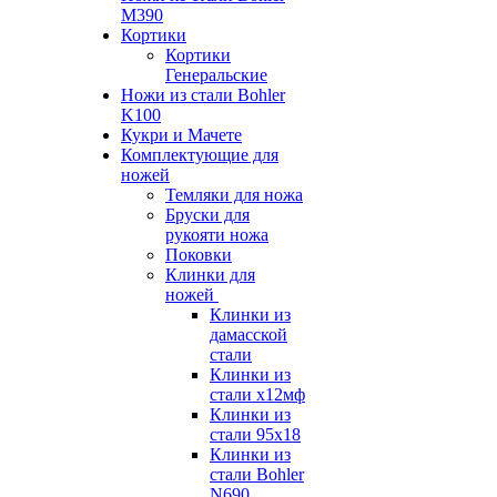
M390
Кортики
Кортики
Генеральские
Ножи из стали Bohler
K100
Кукри и Мачете
Комплектующие для
ножей
Темляки для ножа
Бруски для
рукояти ножа
Поковки
Клинки для
ножей
Клинки из
дамасской
стали
Клинки из
стали х12мф
Клинки из
стали 95х18
Клинки из
стали Bohler
N690