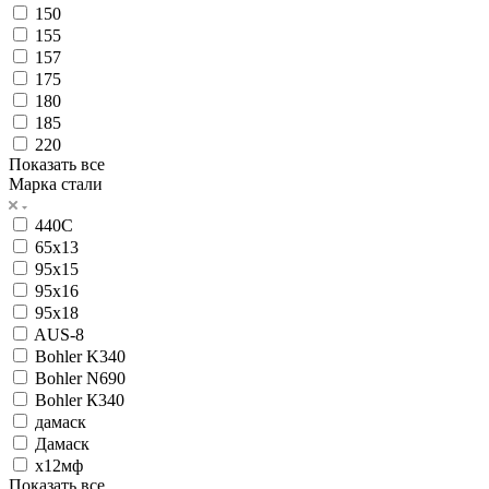
150
155
157
175
180
185
220
Показать все
Марка стали
440С
65х13
95х15
95х16
95х18
AUS-8
Bohler K340
Bohler N690
Bohler К340
дамаск
Дамаск
х12мф
Показать все