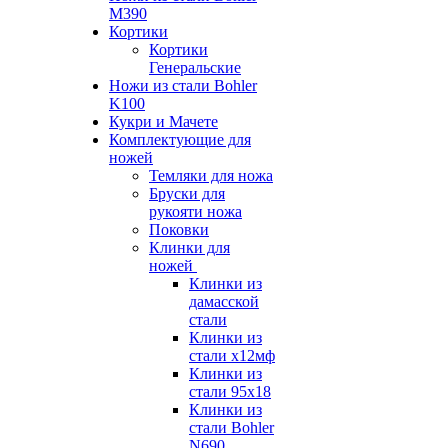
M390
Кортики
Кортики
Генеральские
Ножи из стали Bohler
K100
Кукри и Мачете
Комплектующие для
ножей
Темляки для ножа
Бруски для
рукояти ножа
Поковки
Клинки для
ножей
Клинки из
дамасской
стали
Клинки из
стали х12мф
Клинки из
стали 95х18
Клинки из
стали Bohler
N690