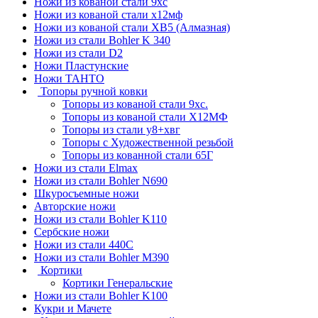
Ножи из кованой стали 9хс
Ножи из кованой стали х12мф
Ножи из кованой стали ХВ5 (Алмазная)
Ножи из стали Bohler K 340
Ножи из стали D2
Ножи Пластунские
Ножи ТАНТО
Топоры ручной ковки
Топоры из кованой стали 9хс.
Топоры из кованой стали Х12МФ
Топоры из стали у8+хвг
Топоры с Художественной резьбой
Топоры из кованной стали 65Г
Ножи из стали Elmax
Ножи из стали Bohler N690
Шкуросъемные ножи
Авторские ножи
Ножи из стали Bohler K110
Сербские ножи
Ножи из стали 440С
Ножи из стали Bohler M390
Кортики
Кортики Генеральские
Ножи из стали Bohler K100
Кукри и Мачете