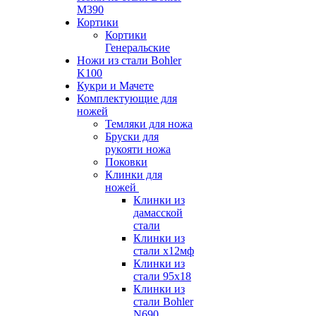
M390
Кортики
Кортики
Генеральские
Ножи из стали Bohler
K100
Кукри и Мачете
Комплектующие для
ножей
Темляки для ножа
Бруски для
рукояти ножа
Поковки
Клинки для
ножей
Клинки из
дамасской
стали
Клинки из
стали х12мф
Клинки из
стали 95х18
Клинки из
стали Bohler
N690