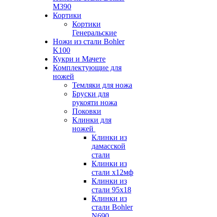
M390
Кортики
Кортики
Генеральские
Ножи из стали Bohler
K100
Кукри и Мачете
Комплектующие для
ножей
Темляки для ножа
Бруски для
рукояти ножа
Поковки
Клинки для
ножей
Клинки из
дамасской
стали
Клинки из
стали х12мф
Клинки из
стали 95х18
Клинки из
стали Bohler
N690