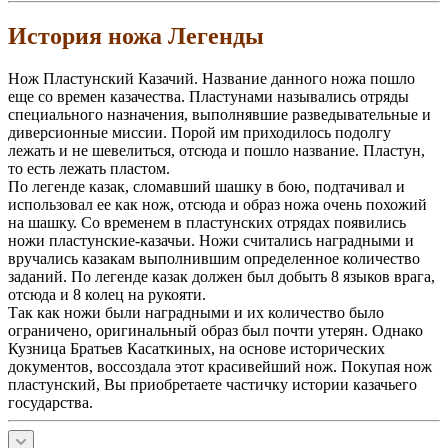
История ножа Легенды
Нож Пластунский Казачий. Название данного ножа пошло
еще со времен казачества. Пластунами назывались отряды
специального назначения, выполнявшие разведывательные и
диверсионные миссии. Порой им приходилось подолгу
лежать и не шевелиться, отсюда и пошло название. Пластун,
то есть лежать пластом.
По легенде казак, сломавший шашку в бою, подтачивал и
использовал ее как нож, отсюда и образ ножа очень похожий
на шашку. Со временем в пластунских отрядах появились
ножи пластунские-казачьи. Ножи считались наградными и
вручались казакам выполнившим определенное количество
заданий. По легенде казак должен был добыть 8 языков врага,
отсюда и 8 колец на рукояти.
Так как ножи были наградными и их количество было
ограничено, оригинальный образ был почти утерян. Однако
Кузница Братьев Касаткиных, на основе исторических
документов, воссоздала этот красивейший нож. Покупая нож
пластунский, Вы приобретаете частичку истории казачьего
государства.